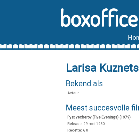
boxoffice
Ho
Larisa Kuznet
Bekend als
Acteur
Meest succesvolle fi
Pyat vecherov (Five Evenings) (1979)
Release: 29 mei 1980
Recette: € 0