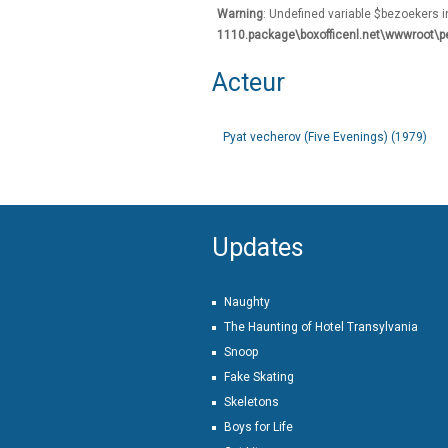
Warning
: Undefined variable $bezoekers 
1110.package\boxofficenl.net\wwwroot\p
Acteur
Pyat vecherov (Five Evenings) (1979)
Updates
Naughty
The Haunting of Hotel Transylvania
Snoop
Fake Skating
Skeletons
Boys for Life