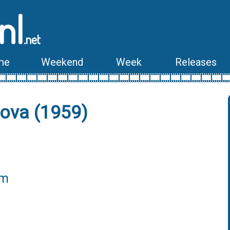
nl
.net
me
Weekend
Week
Releases
sova (1959)
lm