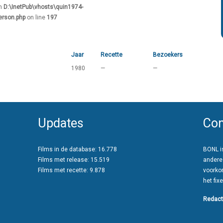
in
D:\InetPub\vhosts\quin1974-
erson.php
on line
197
Jaar
Recette
Bezoekers
1980
—
—
Updates
Con
Films in de database: 16.778
BONL is
Films met release: 15.519
andere
Films met recette: 9.878
voorko
het fixe
Redact