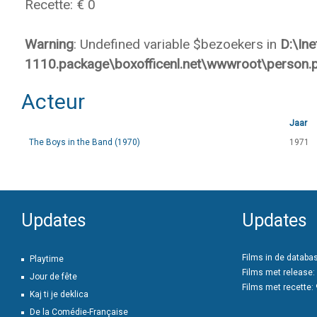
Recette: € 0
Warning
: Undefined variable $bezoekers in
D:\In
1110.package\boxofficenl.net\wwwroot\person.
Acteur
Jaar
The Boys in the Band (1970)
1971
Updates
Updates
Films in de databa
Playtime
Films met release:
Jour de fête
Films met recette:
Kaj ti je deklica
De la Comédie-Française