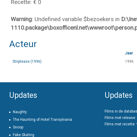
Recette: € 0
Warning
: Undefined variable $bezoekers in
D:\In
1110.package\boxofficenl.net\wwwroot\person.
Acteur
Jaar
Striptease (1996)
1996
Updates
Updates
Films in de databa
Naughty
Films met release:
The Haunting of Hotel Transylvania
Films met recette:
Snoop
Fake Skating