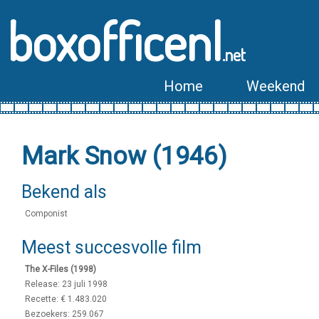
boxofficenl
.net
Home
Weekend
Mark Snow (1946)
Bekend als
Componist
Meest succesvolle film
The X-Files (1998)
Release: 23 juli 1998
Recette: € 1.483.020
Bezoekers: 259.067