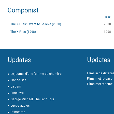
Componist
Jaar
The X-Files: I Want to Believe (2008)
2008
The X-Files (1998)
1998
Updates
Updates
Films in de databa
Le journal d'une femme de chambre
Films met release:
On the Sea
Films met recette:
La carn
Forêt ivre
George Michael: The Faith Tour
Luces azules
Primetime