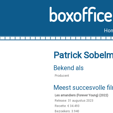
boxoffice
Ho
Patrick Sobel
Bekend als
Producent
Meest succesvolle fi
Les amandiers (Forever Young) (2022)
Release: 31 augustus 2023
Recette: € 34.493
Bezoekers: 3.940