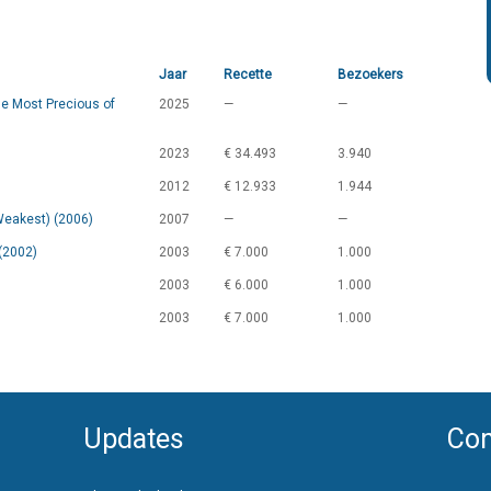
Jaar
Recette
Bezoekers
e Most Precious of
2025
—
—
2023
€ 34.493
3.940
2012
€ 12.933
1.944
 Weakest) (2006)
2007
—
—
(2002)
2003
€ 7.000
1.000
2003
€ 6.000
1.000
2003
€ 7.000
1.000
Updates
Con