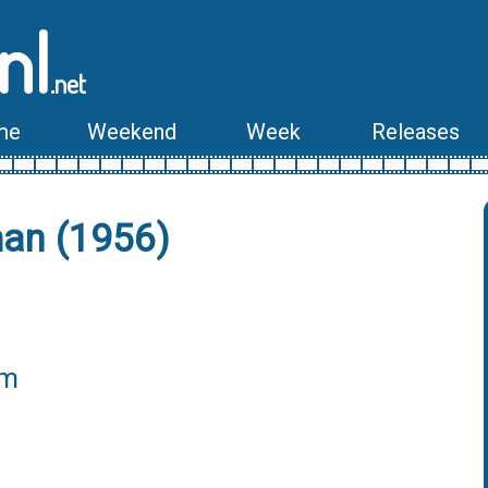
nl
.net
me
Weekend
Week
Releases
man (1956)
lm