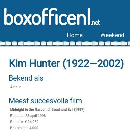
boxofficenl
.net
Home
Weekend
Kim Hunter (1922—2002)
Bekend als
Acteur
Meest succesvolle film
Midnight in the Garden of Good and Evil (1997)
Release: 23 april 1998
Recette: € 24.050
Bezoekers: 4.000