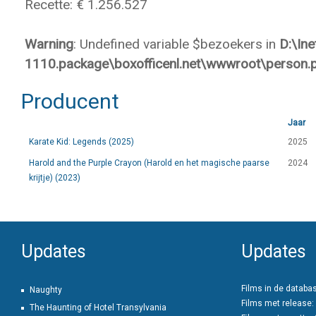
Recette: € 1.256.527
Warning
: Undefined variable $bezoekers in
D:\In
1110.package\boxofficenl.net\wwwroot\person.
Producent
Jaar
Karate Kid: Legends (2025)
2025
Harold and the Purple Crayon (Harold en het magische paarse
2024
krijtje) (2023)
Updates
Updates
Films in de databa
Naughty
Films met release:
The Haunting of Hotel Transylvania