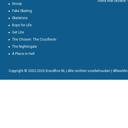
Films met recette:
Snoop
Fake Skating
Skeletons
Boys for Life
Get Lite
The Chosen: The Crucifixion
The Nightingale
A Place in Hell
Copyright © 2002-2026 Boxoffice NL | Alle rechten voorbehouden | Afbeeld