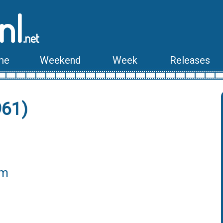
nl
.net
me
Weekend
Week
Releases
961)
lm