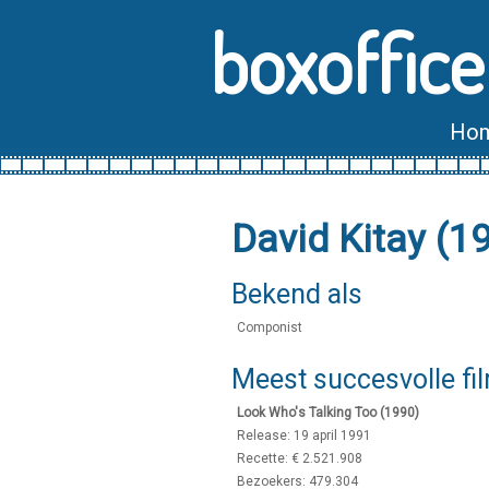
boxoffice
Ho
David Kitay (1
Bekend als
Componist
Meest succesvolle fi
Look Who's Talking Too (1990)
Release: 19 april 1991
Recette: € 2.521.908
Bezoekers: 479.304