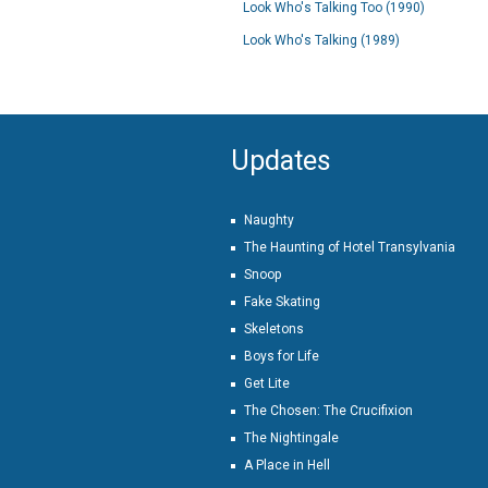
Look Who's Talking Too (1990)
Look Who's Talking (1989)
Updates
Naughty
The Haunting of Hotel Transylvania
Snoop
Fake Skating
Skeletons
Boys for Life
Get Lite
The Chosen: The Crucifixion
The Nightingale
A Place in Hell