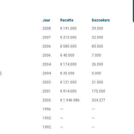
Jaar
Recette
Bezoekers
2008
€ 191.000
29.000
2007
€ 215.000
32.000
2006
€ 585.000
83.000
2006
€ 40.000
7.000
2004
€ 174.000
26.000
)
2004
€ 35.000
5.000
2002
€ 121.000
21.000
2001
€ 914.000
175.000
2000
€ 1.946.986
324.277
1996
—
—
1992
—
—
1992
—
—