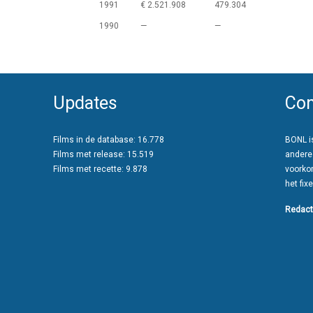
1991
€ 2.521.908
479.304
1990
—
—
Updates
Con
Films in de database: 16.778
BONL is
Films met release: 15.519
andere
Films met recette: 9.878
voorko
het fixe
Redact