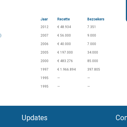
Jaar
Recette
Bezoekers
2012
€ 48.934
7.351
)
2007
€ 56.000
9.000
2006
€ 40.000
7.000
2005
€ 197.000
34.000
2000
€ 483.276
85.000
1997
€ 1.966.894
397.805
1995
—
—
1995
—
—
Updates
Con