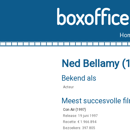
boxoffice
Ho
Ned Bellamy (
Bekend als
Acteur
Meest succesvolle fi
Con Air (1997)
Release: 19 juni 1997
Recette: € 1.966.894
Bezoekers: 397.805