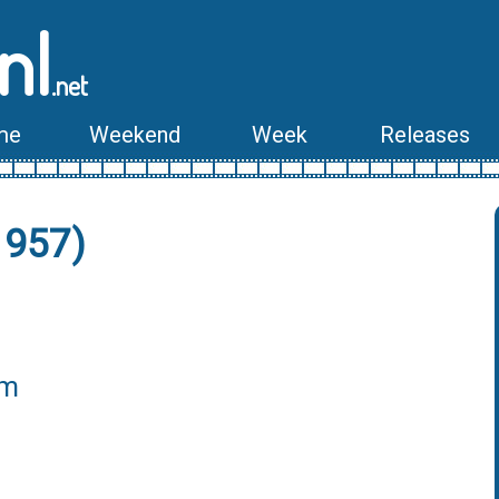
nl
.net
me
Weekend
Week
Releases
1957)
lm