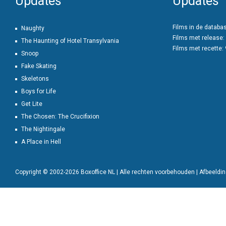
Updates
Updates
Films in de databa
Naughty
Films met release:
The Haunting of Hotel Transylvania
Films met recette:
Snoop
Fake Skating
Skeletons
Boys for Life
Get Lite
The Chosen: The Crucifixion
The Nightingale
A Place in Hell
Copyright © 2002-2026 Boxoffice NL | Alle rechten voorbehouden | Afbeeld