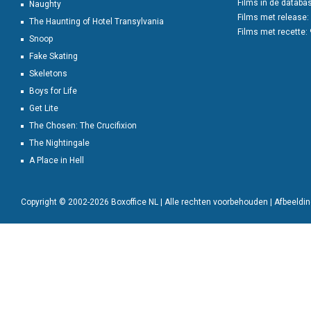
Films in de databa
Naughty
Films met release:
The Haunting of Hotel Transylvania
Films met recette:
Snoop
Fake Skating
Skeletons
Boys for Life
Get Lite
The Chosen: The Crucifixion
The Nightingale
A Place in Hell
Copyright © 2002-2026 Boxoffice NL | Alle rechten voorbehouden | Afbeeld