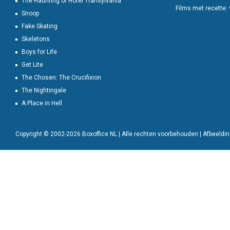
The Haunting of Hotel Transylvania
Films met recette:
Snoop
Fake Skating
Skeletons
Boys for Life
Get Lite
The Chosen: The Crucifixion
The Nightingale
A Place in Hell
Copyright © 2002-2026 Boxoffice NL | Alle rechten voorbehouden | Afbeeld