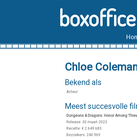
boxoffice
Ho
Chloe Coleman
Bekend als
Acteur
Meest succesvolle fi
Dungeons & Dragons: Honor Among Thiev
Release: 30 maart 2023
Recette: € 2.649.683
Bezoekers: 240.969