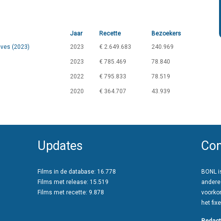
Jaar
Recette
Bezoekers
ves (2023)
2023
€ 2.649.683
240.969
2023
€ 785.469
78.840
2022
€ 795.833
78.519
2020
€ 364.707
43.939
Updates
Con
Films in de database: 16.778
BONL is
Films met release: 15.519
andere
Films met recette: 9.878
voorko
het fixe