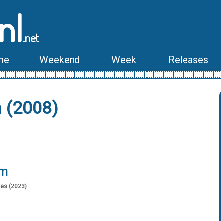
nl
.net
me
Weekend
Week
Releases
 (2008)
lm
es (2023)