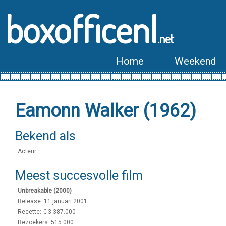
boxofficenl
.net
Home
Weekend
Eamonn Walker (1962)
Bekend als
Acteur
Meest succesvolle film
Unbreakable (2000)
Release: 11 januari 2001
Recette: € 3.387.000
Bezoekers: 515.000