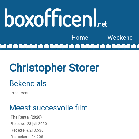
boxofficenl
.net
Home
Weekend
Christopher Storer
Bekend als
Producent
Meest succesvolle film
The Rental (2020)
Release: 23 juli 2020
Recette: € 213.536
Bezoekers: 24.008