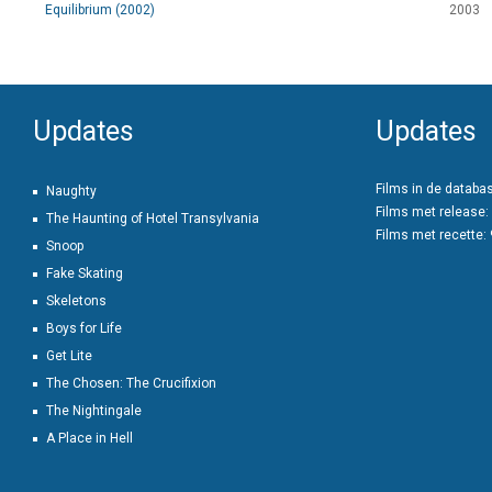
Equilibrium (2002)
2003
Updates
Updates
Films in de databa
Naughty
Films met release:
The Haunting of Hotel Transylvania
Films met recette:
Snoop
Fake Skating
Skeletons
Boys for Life
Get Lite
The Chosen: The Crucifixion
The Nightingale
A Place in Hell