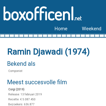
boxofficenl
.net
Home
Weekend
Ramin Djawadi (1974)
Bekend als
Componist
Meest succesvolle film
Corgi (2019)
Release: 13 februari 2019
Recette: € 5.087.450
Bezoekers: 636.877