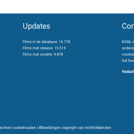
Updates
Con
Films in de database: 16.778
BONL is
Films met release: 15.519
andere
Films met recette: 9.878
voorko
het fixe
Redact
 rechten voorbehouden | Afbeeldingen copyright van rechthebbenden