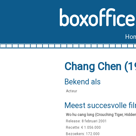
boxoffice
Ho
Chang Chen (1
Bekend als
Acteur
Meest succesvolle fi
Wo hu cang long (Crouching Tiger, Hidde
Release: 8 februari 2001
Recette: € 1.056.000
Bezoekers: 172.000