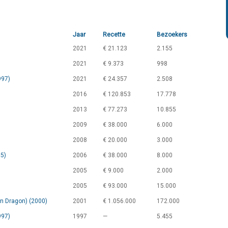
Jaar
Recette
Bezoekers
2021
€ 21.123
2.155
2021
€ 9.373
998
997)
2021
€ 24.357
2.508
2016
€ 120.853
17.778
2013
€ 77.273
10.855
2009
€ 38.000
6.000
2008
€ 20.000
3.000
05)
2006
€ 38.000
8.000
2005
€ 9.000
2.000
2005
€ 93.000
15.000
en Dragon) (2000)
2001
€ 1.056.000
172.000
997)
1997
—
5.455