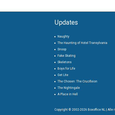
Updates
Naughty
The Haunting of Hotel Transylvania
Snoop
Fake Skating
Skeletons
Boys for Life
Get Lite
The Chosen: The Crucifixion
The Nightingale
A Place in Hell
Copyright © 2002-2026 Boxoffice NL | Alle