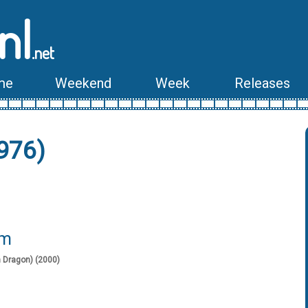
nl
.net
me
Weekend
Week
Releases
976)
lm
n Dragon) (2000)