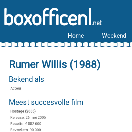
boxofficenl
.net
Home
Weekend
Rumer Willis (1988)
Bekend als
Acteur
Meest succesvolle film
Hostage (2005)
Release: 26 mei 2005
Recette: € 552.000
Bezoekers: 90.000