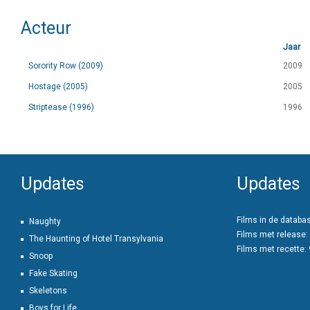
Acteur
Jaar
Sorority Row (2009)
2009
Hostage (2005)
2005
Striptease (1996)
1996
Updates
Updates
Films in de databa
Naughty
Films met release:
The Haunting of Hotel Transylvania
Films met recette:
Snoop
Fake Skating
Skeletons
Boys for Life