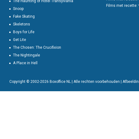
The Haunting of Hotel Transylvania
Films met recette:
Snoop
Fake Skating
Skeletons
Boys for Life
Get Lite
The Chosen: The Crucifixion
The Nightingale
A Place in Hell
Copyright © 2002-2026 Boxoffice NL | Alle rechten voorbehouden | Afbeeld