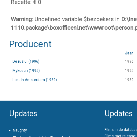
Recette: € 0
Warning
: Undefined variable $bezoekers in
D:\In
1110.package\boxofficenl.net\wwwroot\person.
Producent
Jaar
De ruslui (1996)
1996
Mykosch (1995)
1995
Lost in Amsterdam (1989)
1989
Updates
Updates
Films in de databa
Naughty
Films met release: