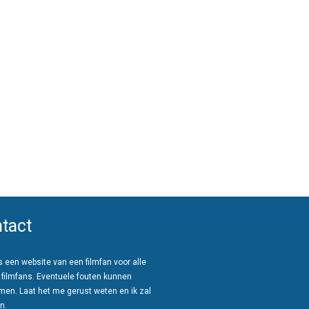
tact
 een website van een filmfan voor alle
 filmfans. Eventuele fouten kunnen
men. Laat het me gerust weten en ik zal
n.