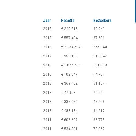
Jaar
Recette
Bezoekers
2018
€ 240.815
32.949
2018
€ 557.404
67.691
2018
€ 2.154.502
255.044
2017
€ 950.196
116.647
2016
€ 1.074.460
131.608
2016
€ 102.847
14.701
2013
€ 369.402
51.154
2013
€ 47.953
7.154
2013
€ 337.676
47.403
2013
€ 488.184
64.217
2011
€ 606.607
86.775
2011
€ 534.301
73.067