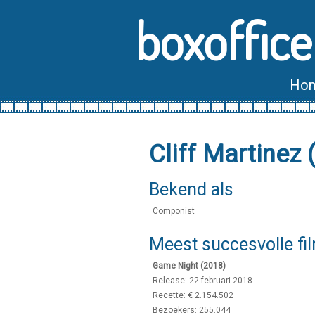
boxoffice
Ho
Cliff Martinez 
Bekend als
Componist
Meest succesvolle fi
Game Night (2018)
Release: 22 februari 2018
Recette: € 2.154.502
Bezoekers: 255.044