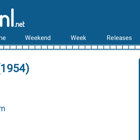
nl
.net
me
Weekend
Week
Releases
(1954)
lm