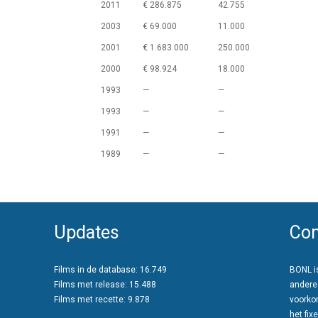
2011
€ 286.875
42.755
2003
€ 69.000
11.000
2001
€ 1.683.000
250.000
2000
€ 98.924
18.000
1993
—
—
1993
—
—
1991
—
—
1989
—
—
Updates
Con
Films in de database: 16.749
BONL is
Films met release: 15.488
andere
Films met recette: 9.878
voorko
het fixe