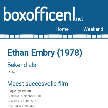
boxofficenl
.net
Home
Weekend
Ethan Embry (1978)
Bekend als
Acteur
Meest succesvolle film
Eagle Eye (2008)
Release: 9 oktober 2008
Recette: € 1.486.553
Bezoekers: 204.428