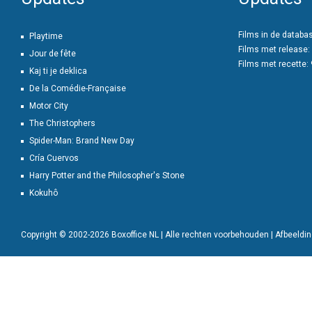
Films in de databa
Playtime
Films met release:
Jour de fête
Films met recette:
Kaj ti je deklica
De la Comédie-Française
Motor City
The Christophers
Spider-Man: Brand New Day
Cría Cuervos
Harry Potter and the Philosopher's Stone
Kokuhô
Copyright © 2002-2026 Boxoffice NL | Alle rechten voorbehouden | Afbeeld