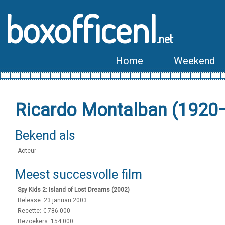
boxofficenl
.net
Home
Weekend
Ricardo Montalban (1920
Bekend als
Acteur
Meest succesvolle film
Spy Kids 2: Island of Lost Dreams (2002)
Release: 23 januari 2003
Recette: € 786.000
Bezoekers: 154.000