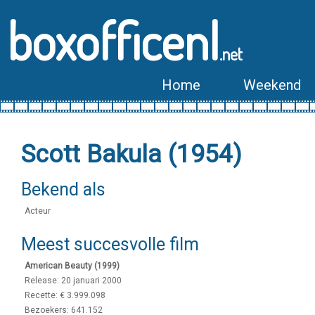
boxofficenl
.net
Home
Weekend
Scott Bakula (1954)
Bekend als
Acteur
Meest succesvolle film
American Beauty (1999)
Release: 20 januari 2000
Recette: € 3.999.098
Bezoekers: 641.152