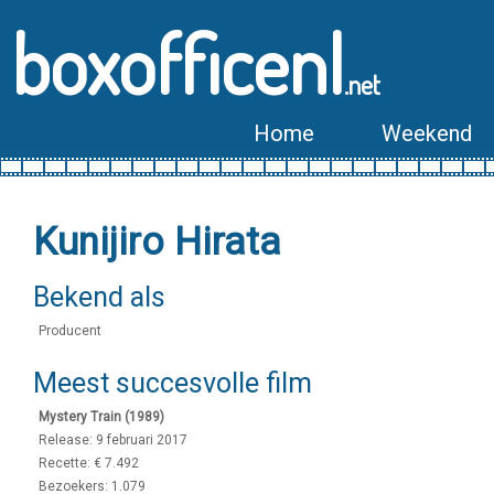
boxofficenl
.net
Home
Weekend
Kunijiro Hirata
Bekend als
Producent
Meest succesvolle film
Mystery Train (1989)
Release: 9 februari 2017
Recette: € 7.492
Bezoekers: 1.079