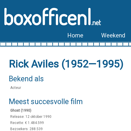
boxofficenl
.net
Home
Weekend
Rick Aviles (1952—1995)
Bekend als
Acteur
Meest succesvolle film
Ghost (1990)
Release: 12 oktober 1990
Recette: € 1.484.599
Bezoekers: 288.539