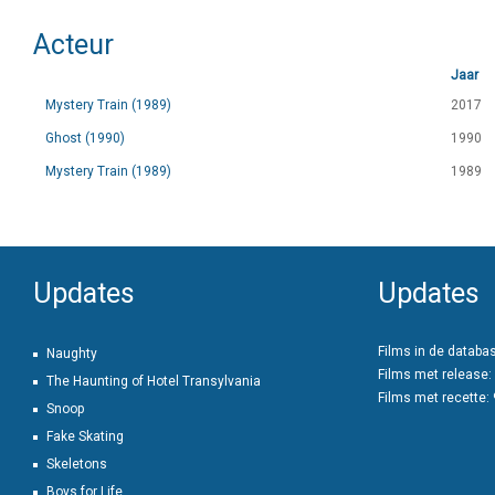
Acteur
Jaar
Mystery Train (1989)
2017
Ghost (1990)
1990
Mystery Train (1989)
1989
Updates
Updates
Films in de databa
Naughty
Films met release:
The Haunting of Hotel Transylvania
Films met recette:
Snoop
Fake Skating
Skeletons
Boys for Life