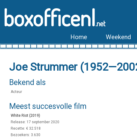
boxofficenl
.net
Home
Weekend
Joe Strummer (1952—200
Bekend als
Acteur
Meest succesvolle film
White Riot (2019)
Release: 17 september 2020
Recette: € 32.518
Bezoekers: 3.630