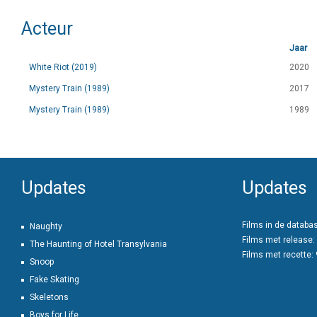
Acteur
Jaar
White Riot (2019)
2020
Mystery Train (1989)
2017
Mystery Train (1989)
1989
Updates
Updates
Films in de databa
Naughty
Films met release:
The Haunting of Hotel Transylvania
Films met recette:
Snoop
Fake Skating
Skeletons
Boys for Life