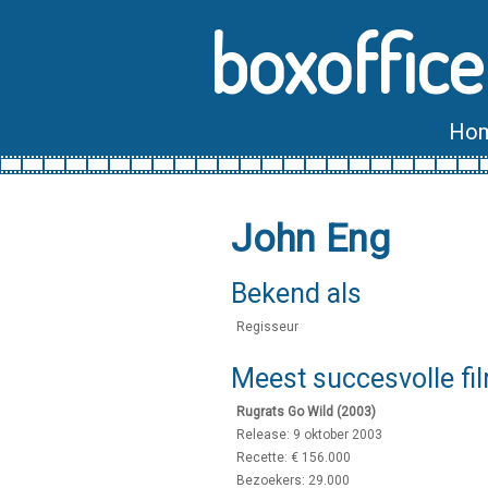
boxoffice
Ho
John Eng
Bekend als
Regisseur
Meest succesvolle fi
Rugrats Go Wild (2003)
Release: 9 oktober 2003
Recette: € 156.000
Bezoekers: 29.000