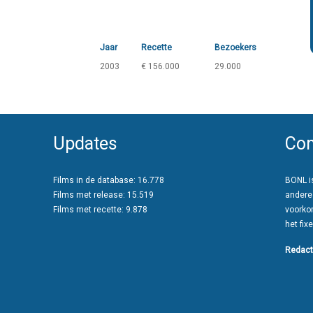
Jaar
Recette
Bezoekers
2003
€ 156.000
29.000
Updates
Con
Films in de database: 16.778
BONL is
Films met release: 15.519
andere
Films met recette: 9.878
voorko
het fixe
Redact