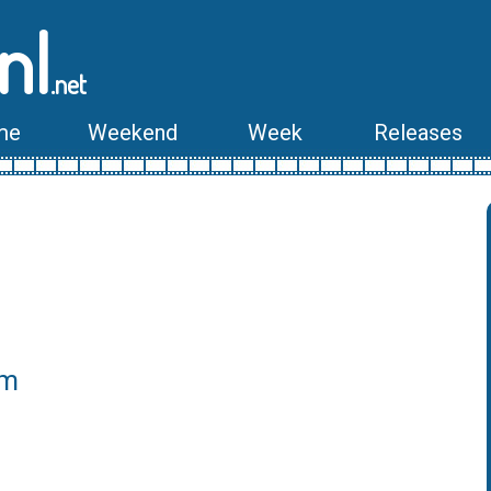
nl
.net
me
Weekend
Week
Releases
lm