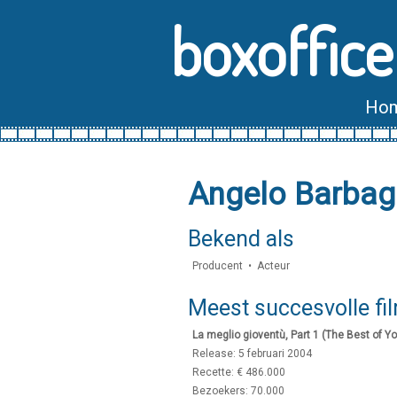
boxoffice
Ho
Angelo Barbag
Bekend als
Producent • Acteur
Meest succesvolle fi
La meglio gioventù, Part 1 (The Best of Yo
Release: 5 februari 2004
Recette: € 486.000
Bezoekers: 70.000