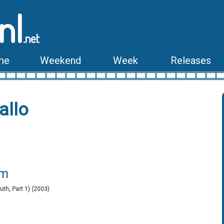
nl
.net
me
Weekend
Week
Releases
allo
lm
uth, Part 1) (2003)