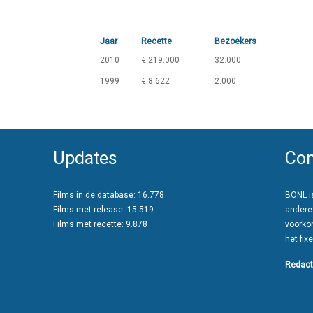
Jaar
Recette
Bezoekers
2010
€ 219.000
32.000
1999
€ 8.622
2.000
Updates
Con
Films in de database: 16.778
BONL is
Films met release: 15.519
andere
Films met recette: 9.878
voorko
het fixe
Redact