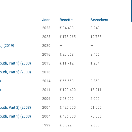
Jaar
Recette
Bezoekers
2023
€ 34.493
3.940
2023
€ 175.265
19.785
d) (2019)
2020
—
—
)
2016
€ 25.063
3.466
outh, Part 1) (2003)
2015
€ 11.712
1.284
outh, Part 2) (2003)
2015
—
—
)
2014
€ 66.653
9.359
)
2011
€ 129.400
18.911
2006
€ 28.000
5.000
outh, Part 2) (2003)
2004
€ 420.000
61.000
outh, Part 1) (2003)
2004
€ 486.000
70.000
1999
€ 8.622
2.000