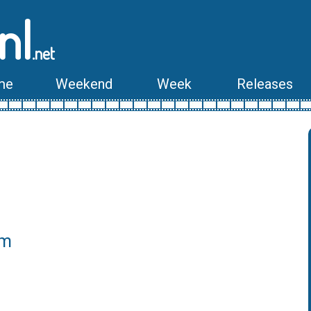
nl
.net
me
Weekend
Week
Releases
l
lm