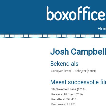
boxoffice
Ho
Josh Campbel
Bekend als
Schrijver (bron) • Schrijver (script)
Meest succesvolle fi
10 Cloverfield Lane (2016)
Release: 10 maart 2016
Recette: € 697.450
Bezoekers: 83.941