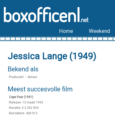
boxofficenl
.net
Home
Weekend
Jessica Lange (1949)
Bekend als
Producent • Acteur
Meest succesvolle film
Cape Fear (1991)
Release: 13 maart 1992
Recette: € 2.352.954
Bezoekers: 428.913