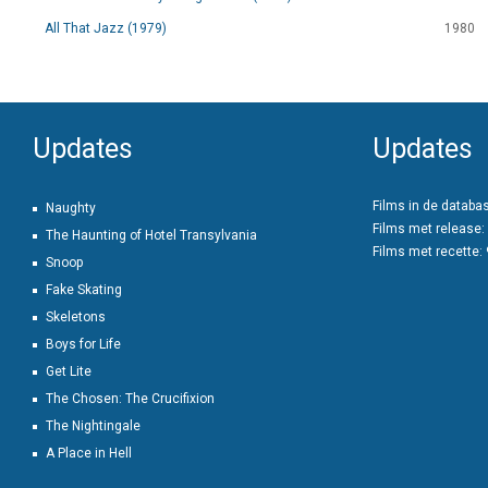
All That Jazz (1979)
1980
Updates
Updates
Films in de databa
Naughty
Films met release:
The Haunting of Hotel Transylvania
Films met recette:
Snoop
Fake Skating
Skeletons
Boys for Life
Get Lite
The Chosen: The Crucifixion
The Nightingale
A Place in Hell