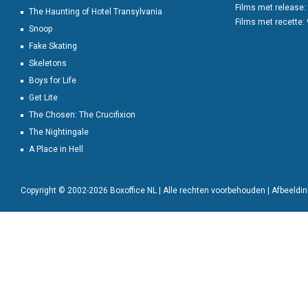
Films met release:
The Haunting of Hotel Transylvania
Films met recette:
Snoop
Fake Skating
Skeletons
Boys for Life
Get Lite
The Chosen: The Crucifixion
The Nightingale
A Place in Hell
Copyright © 2002-2026 Boxoffice NL | Alle rechten voorbehouden | Afbeeld