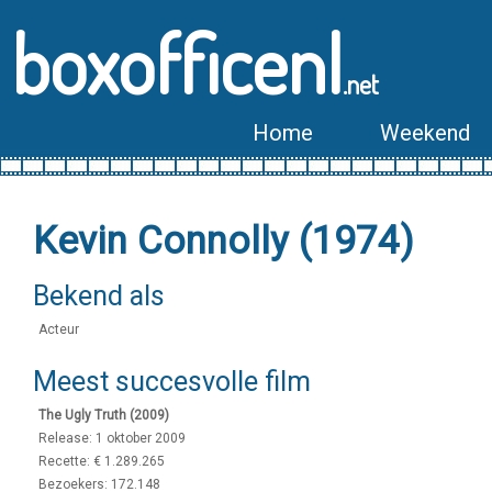
boxofficenl
.net
Home
Weekend
Kevin Connolly (1974)
Bekend als
Acteur
Meest succesvolle film
The Ugly Truth (2009)
Release: 1 oktober 2009
Recette: € 1.289.265
Bezoekers: 172.148