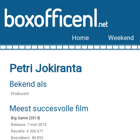
boxofficenl
.net
Home
Weekend
Petri Jokiranta
Bekend als
Producent
Meest succesvolle film
Big Game (2014)
Release: 7 mei 2015
Recette: € 300.671
Bezoekers: 40.892