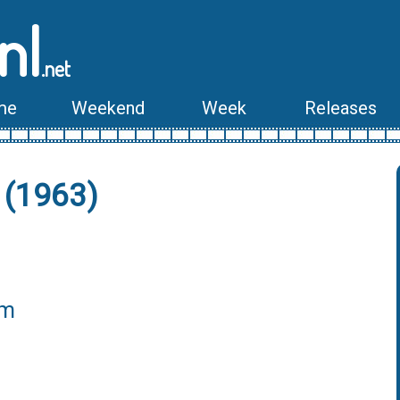
nl
.net
me
Weekend
Week
Releases
 (1963)
lm