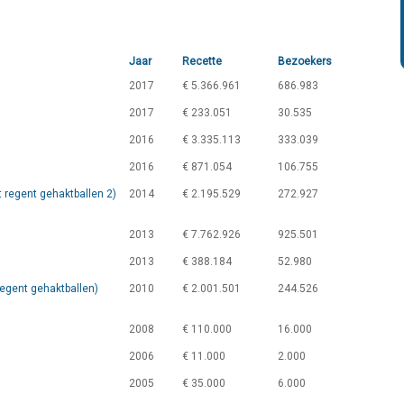
Jaar
Recette
Bezoekers
2017
€ 5.366.961
686.983
2017
€ 233.051
30.535
2016
€ 3.335.113
333.039
2016
€ 871.054
106.755
 regent gehaktballen 2)
2014
€ 2.195.529
272.927
2013
€ 7.762.926
925.501
2013
€ 388.184
52.980
regent gehaktballen)
2010
€ 2.001.501
244.526
2008
€ 110.000
16.000
2006
€ 11.000
2.000
2005
€ 35.000
6.000