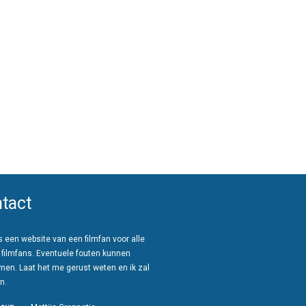
tact
 een website van een filmfan voor alle
 filmfans. Eventuele fouten kunnen
men. Laat het me gerust weten en ik zal
n.