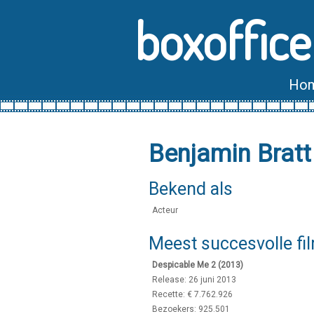
boxoffice
Ho
Benjamin Bratt
Bekend als
Acteur
Meest succesvolle fi
Despicable Me 2 (2013)
Release: 26 juni 2013
Recette: € 7.762.926
Bezoekers: 925.501