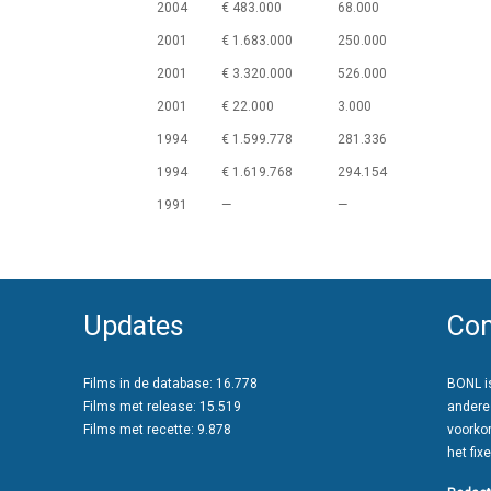
2004
€ 483.000
68.000
2001
€ 1.683.000
250.000
2001
€ 3.320.000
526.000
2001
€ 22.000
3.000
1994
€ 1.599.778
281.336
1994
€ 1.619.768
294.154
1991
—
—
Updates
Con
Films in de database: 16.778
BONL is
Films met release: 15.519
andere
Films met recette: 9.878
voorko
het fixe