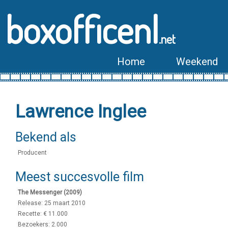
boxofficenl
.net
Home
Weekend
Lawrence Inglee
Bekend als
Producent
Meest succesvolle film
The Messenger (2009)
Release: 25 maart 2010
Recette: € 11.000
Bezoekers: 2.000