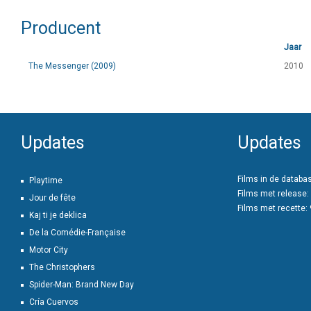
Producent
Jaar
The Messenger (2009)
2010
Updates
Updates
Films in de databa
Playtime
Films met release:
Jour de fête
Films met recette:
Kaj ti je deklica
De la Comédie-Française
Motor City
The Christophers
Spider-Man: Brand New Day
Cría Cuervos