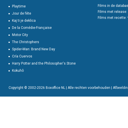
Films in de databa
Playtime
Films met release:
Jour de fête
Films met recette:
Kaj ti je deklica
De la Comédie-Française
Motor City
The Christophers
Spider-Man: Brand New Day
Cría Cuervos
Harry Potter and the Philosopher's Stone
Kokuhô
Copyright © 2002-2026 Boxoffice NL | Alle rechten voorbehouden | Afbeeld