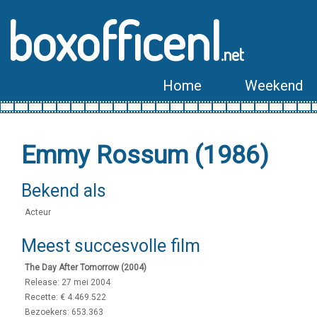
boxofficenl
.net
Home
Weekend
Emmy Rossum (1986)
Bekend als
Acteur
Meest succesvolle film
The Day After Tomorrow (2004)
Release: 27 mei 2004
Recette: € 4.469.522
Bezoekers: 653.363