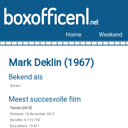
boxofficenl
.net
Home
Weekend
Mark Deklin (1967)
Bekend als
Acteur
Meest succesvolle film
Tarzan (2013)
Release: 18 december 2013
Recette: € 119.795
Bezoekers: 15.811