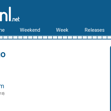
nl
.net
me
Weekend
Week
Releases
go
lm
013)