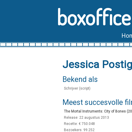
boxoffice
Ho
Jessica Posti
Bekend als
Schrijver (script)
Meest succesvolle fi
The Mortal Instruments: City of Bones (2
Release: 22 augustus 2013
Recette: € 750.048
Bezoekers: 99.252