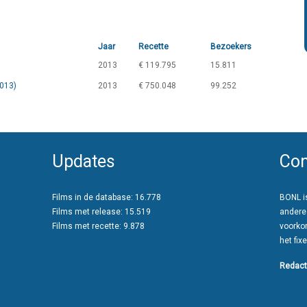
Jaar
Recette
Bezoekers
2013
€ 119.795
15.811
2013)
2013
€ 750.048
99.252
Updates
Con
Films in de database: 16.778
BONL is
Films met release: 15.519
andere
Films met recette: 9.878
voorko
het fixe
Redact