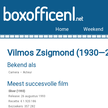
boxofficenl
.net
Home
Weekend
Vilmos Zsigmond (1930—
Bekend als
Camera • Acteur
Meest succesvolle film
Sliver (1993)
Release: 26 augustus 1993
Recette: € 1.920.186
Bezoekers: 357.282