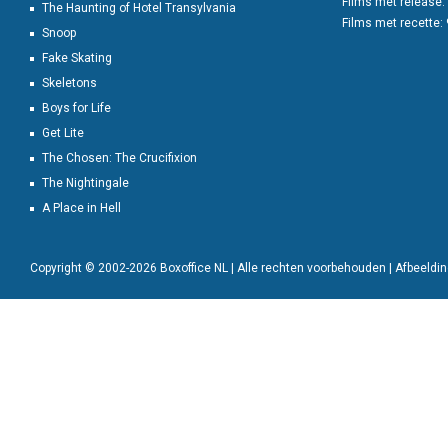
Films met release:
The Haunting of Hotel Transylvania
Films met recette:
Snoop
Fake Skating
Skeletons
Boys for Life
Get Lite
The Chosen: The Crucifixion
The Nightingale
A Place in Hell
Copyright © 2002-2026 Boxoffice NL | Alle rechten voorbehouden | Afbeeld