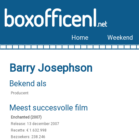
boxofficenl
.net
Home
Weekend
Barry Josephson
Bekend als
Producent
Meest succesvolle film
Enchanted (2007)
Release: 13 december 2007
Recette: € 1.632.998
Bezoekers: 238.246