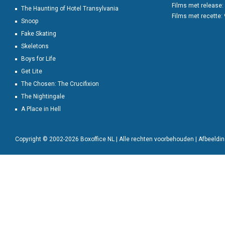
Films met release:
The Haunting of Hotel Transylvania
Films met recette:
Snoop
Fake Skating
Skeletons
Boys for Life
Get Lite
The Chosen: The Crucifixion
The Nightingale
A Place in Hell
Copyright © 2002-2026 Boxoffice NL | Alle rechten voorbehouden | Afbeeld