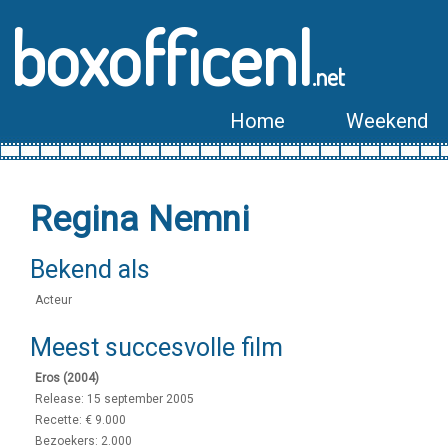
boxofficenl
.net
Home
Weekend
Regina Nemni
Bekend als
Acteur
Meest succesvolle film
Eros (2004)
Release: 15 september 2005
Recette: € 9.000
Bezoekers: 2.000