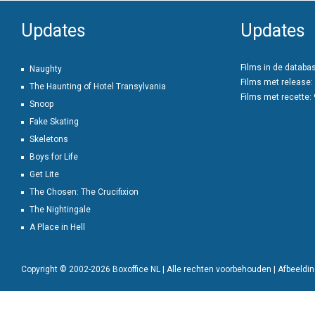
Updates
Updates
Films in de databa
Naughty
Films met release:
The Haunting of Hotel Transylvania
Films met recette:
Snoop
Fake Skating
Skeletons
Boys for Life
Get Lite
The Chosen: The Crucifixion
The Nightingale
A Place in Hell
Copyright © 2002-2026 Boxoffice NL | Alle rechten voorbehouden | Afbeeld