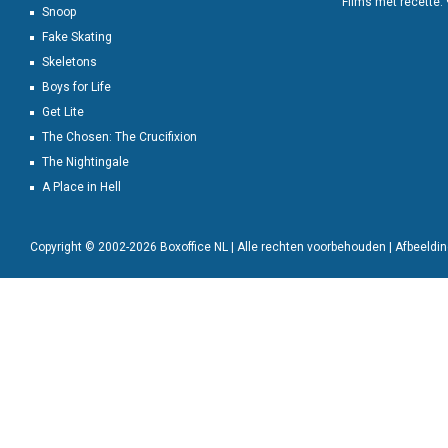
Films met recette:
Snoop
Fake Skating
Skeletons
Boys for Life
Get Lite
The Chosen: The Crucifixion
The Nightingale
A Place in Hell
Copyright © 2002-2026 Boxoffice NL | Alle rechten voorbehouden | Afbeeld