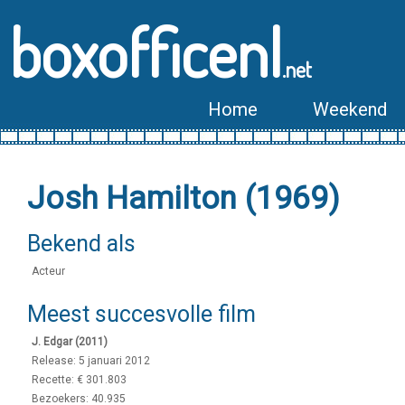
boxofficenl
.net
Home
Weekend
Josh Hamilton (1969)
Bekend als
Acteur
Meest succesvolle film
J. Edgar (2011)
Release: 5 januari 2012
Recette: € 301.803
Bezoekers: 40.935