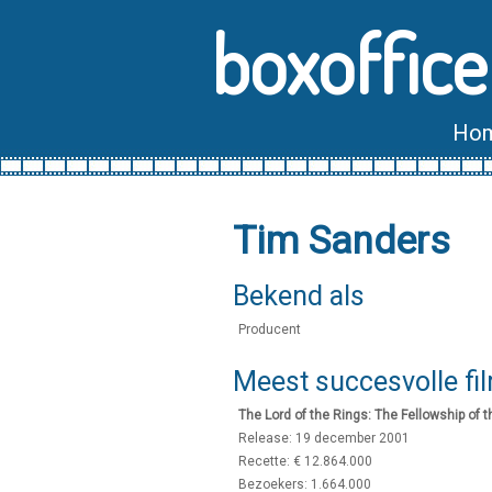
boxoffice
Ho
Tim Sanders
Bekend als
Producent
Meest succesvolle fi
The Lord of the Rings: The Fellowship of t
Release: 19 december 2001
Recette: € 12.864.000
Bezoekers: 1.664.000