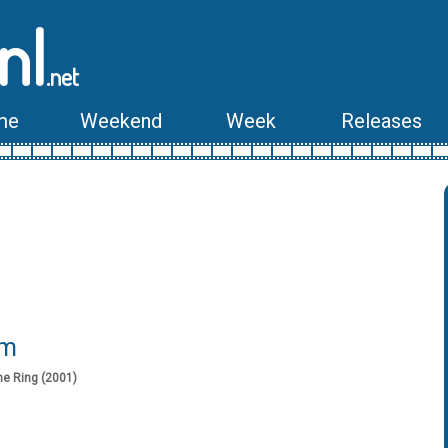
nl
.net
me
Weekend
Week
Releases
lm
he Ring (2001)