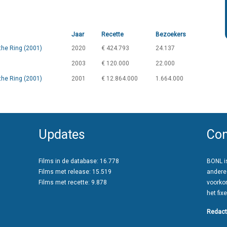
Jaar
Recette
Bezoekers
 the Ring (2001)
2020
€ 424.793
24.137
2003
€ 120.000
22.000
 the Ring (2001)
2001
€ 12.864.000
1.664.000
Updates
Con
Films in de database: 16.778
BONL is
Films met release: 15.519
andere
Films met recette: 9.878
voorko
het fixe
Redact