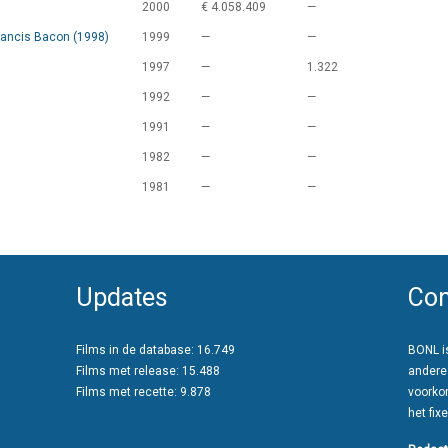
2000
€ 4.058.409
—
 Francis Bacon (1998)
1999
—
—
1997
—
1.322
1992
—
—
1991
—
—
1982
—
—
1981
—
—
Updates
Con
Films in de database: 16.749
BONL is
Films met release: 15.488
andere
Films met recette: 9.878
voorko
het fixe