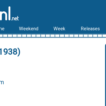
nl
.net
me
Weekend
Week
Releases
(1938)
lm