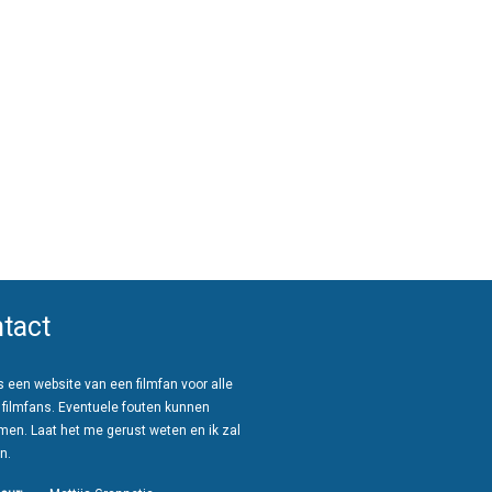
tact
 een website van een filmfan voor alle
 filmfans. Eventuele fouten kunnen
men. Laat het me gerust weten en ik zal
n.