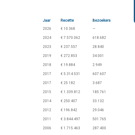
Jaar
Recette
Bezoekers
2026
€ 10.368
—
2024
€ 7.570.062
618.682
2023
€ 237.557
28.840
2019
€ 272.853
34.001
2018
€ 19.884
2.949
2017
€ 5.314.531
607.607
2017
€ 25.182
3.687
2015
€ 1.339.812
185.761
2014
€ 250.407
33.132
2012
€ 196.842
29.046
2011
€ 3.844.497
501.765
2006
€ 1.715.463
287.400