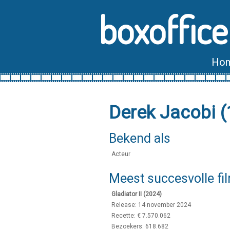
boxoffice
Ho
Derek Jacobi 
Bekend als
Acteur
Meest succesvolle fi
Gladiator II (2024)
Release: 14 november 2024
Recette: € 7.570.062
Bezoekers: 618.682