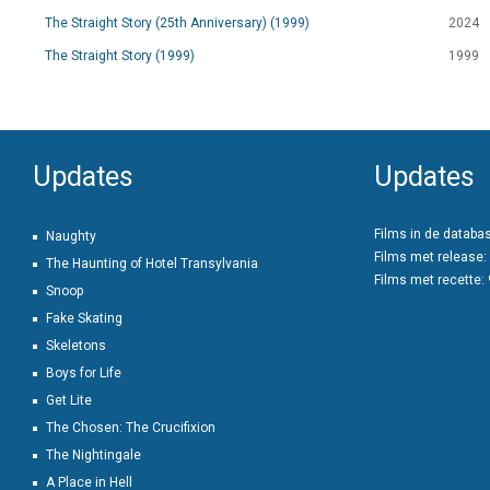
The Straight Story (25th Anniversary) (1999)
2024
The Straight Story (1999)
1999
Updates
Updates
Films in de databa
Naughty
Films met release:
The Haunting of Hotel Transylvania
Films met recette:
Snoop
Fake Skating
Skeletons
Boys for Life
Get Lite
The Chosen: The Crucifixion
The Nightingale
A Place in Hell