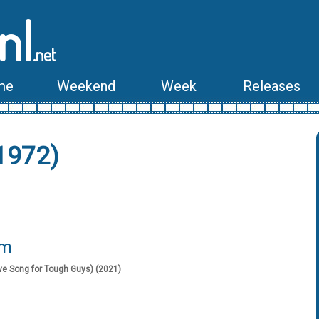
nl
.net
me
Weekend
Week
Releases
1972)
lm
ve Song for Tough Guys) (2021)