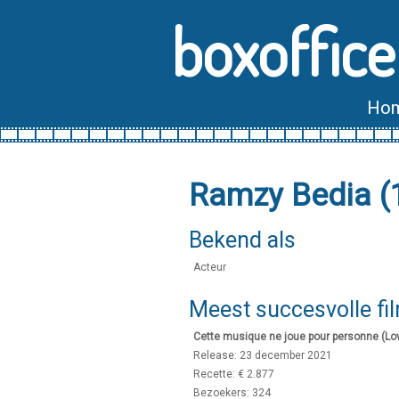
boxoffice
Ho
Ramzy Bedia (
Bekend als
Acteur
Meest succesvolle fi
Cette musique ne joue pour personne (Lo
Release: 23 december 2021
Recette: € 2.877
Bezoekers: 324