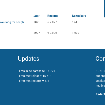
Jaar
Recette
Bezoekers
ove Song for Tough
2021
€ 2.877
324
2007
€ 2.000
1.000
Updates
Con
Films in de database: 16.778
BONL is
Films met release: 15.519
andere
Films met recette: 9.878
voorko
het fixe
Redact