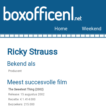
boxofficenl
.net
Home
Weekend
Ricky Strauss
Bekend als
Producent
Meest succesvolle film
The Sweetest Thing (2002)
Release: 15 augustus 2002
Recette: € 1.414.000
Bezoekers: 215.000