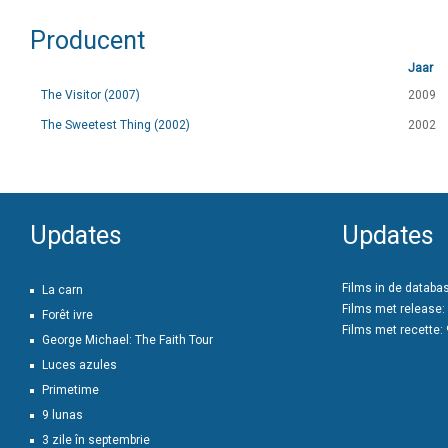
Producent
Jaar
The Visitor (2007)
2009
The Sweetest Thing (2002)
2002
Updates
Updates
Films in de databa
La carn
Films met release:
Forêt ivre
Films met recette:
George Michael: The Faith Tour
Luces azules
Primetime
9 lunas
3 zile în septembrie