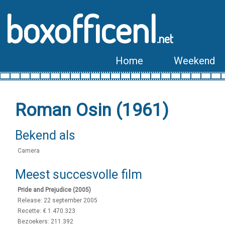
boxofficenl
.net
Home
Weekend
Roman Osin (1961)
Bekend als
Camera
Meest succesvolle film
Pride and Prejudice (2005)
Release: 22 september 2005
Recette: € 1.470.323
Bezoekers: 211.392