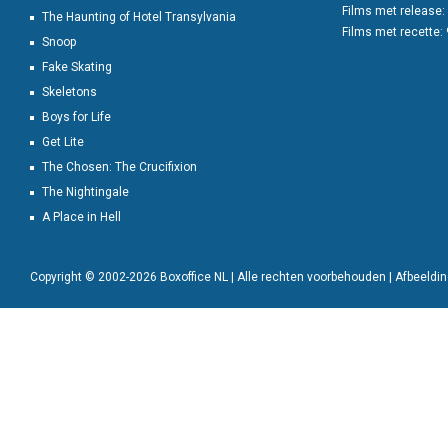
Films met release:
The Haunting of Hotel Transylvania
Films met recette:
Snoop
Fake Skating
Skeletons
Boys for Life
Get Lite
The Chosen: The Crucifixion
The Nightingale
A Place in Hell
Copyright © 2002-2026 Boxoffice NL | Alle rechten voorbehouden | Afbeeld