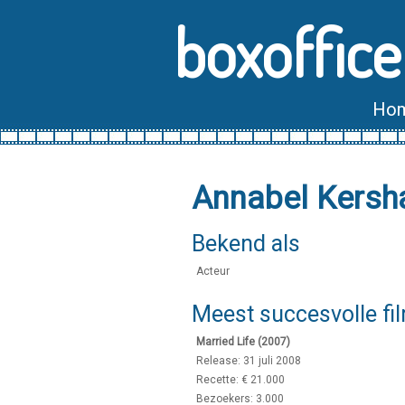
boxoffice
Ho
Annabel Kers
Bekend als
Acteur
Meest succesvolle fi
Married Life (2007)
Release: 31 juli 2008
Recette: € 21.000
Bezoekers: 3.000