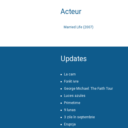
Acteur
Married Life (2007)
Updates
La carn
Forêt ivre
George Michael: The Faith Tour
Luces azules
Primetime
9 lunas
3 zile în septembrie
Erupcja