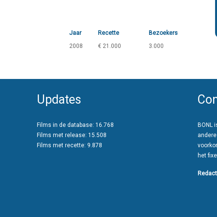
Jaar
Recette
Bezoekers
2008
€ 21.000
3.000
Updates
Con
Films in de database: 16.768
BONL is
Films met release: 15.508
andere
Films met recette: 9.878
voorko
het fixe
Redact