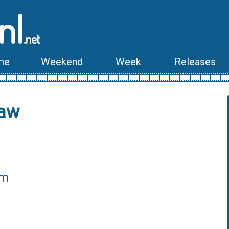
nl
.net
me
Weekend
Week
Releases
haw
lm