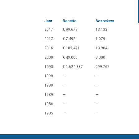
Jaar
Recette
Bezoekers
2017
€ 99.673
13.133
2017
€ 7.492
1.079
2016
€ 102.471
13.904
2009
€ 49.000
8.000
1993
€ 1.624.387
299.767
1990
—
—
1989
—
—
1989
—
—
1986
—
—
1985
—
—