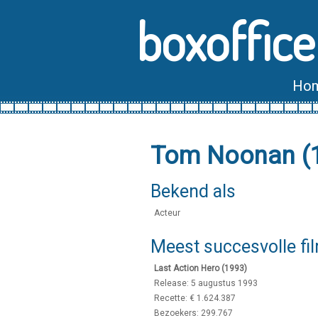
boxoffice
Ho
Tom Noonan (
Bekend als
Acteur
Meest succesvolle fi
Last Action Hero (1993)
Release: 5 augustus 1993
Recette: € 1.624.387
Bezoekers: 299.767