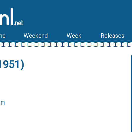
nl
.net
me
Weekend
Week
Releases
1951)
lm